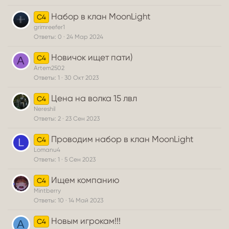
Набор в клан MoonLight
C4
grimreefer1
Ответы
0
24 Мар 2024
Новичок ищет пати)
C4
A
Artem2502
Ответы
1
30 Окт 2023
Цена на волка 15 лвл
C4
Nereshil
Ответы
2
23 Сен 2023
Проводим набор в клан MoonLight
C4
L
Lomanu4
Ответы
1
5 Сен 2023
Ищем компанию
C4
Mintberry
Ответы
10
14 Май 2023
Новым игрокам!!!
C4
A