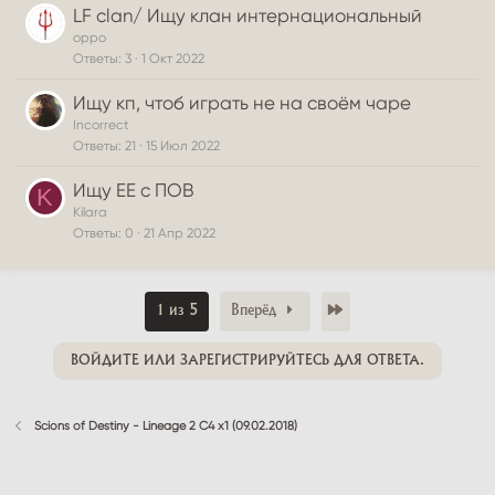
LF clan/ Ищу клан интернациональный
oppo
Ответы
3
1 Окт 2022
Ищу кп, чтоб играть не на своём чаре
Incorrect
Ответы
21
15 Июл 2022
Ищу ЕЕ с ПОВ
K
Kilara
Ответы
0
21 Апр 2022
Последний
1 из 5
Вперёд
ВОЙДИТЕ ИЛИ ЗАРЕГИСТРИРУЙТЕСЬ ДЛЯ ОТВЕТА.
Scions of Destiny - Lineage 2 C4 x1 (09.02.2018)