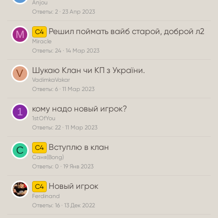
Anjou
Ответы
2
23 Апр 2023
Решил поймать вайб старой, доброй л2
C4
M
Miracle
Ответы
24
14 Мар 2023
Шукаю Клан чи КП з України.
V
VadimkaVakar
Ответы
6
11 Мар 2023
кому надо новый игрок?
1
1stOfYou
Ответы
22
11 Мар 2023
Вступлю в клан
C4
С
Саня(Bong)
Ответы
0
19 Янв 2023
Новый игрок
C4
Ferdinand
Ответы
16
13 Дек 2022