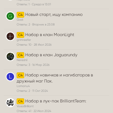
Ответы
1
Среда в 13:01
Новый старт, ищу компанию
C4
G
Gast
Ответы
2
Вторник в 23:08
Набор в клан MoonLight
C4
grimreefer
Ответы
10
28 Июл 2026
Набор в клан Jaguarundy
C4
Nereshil
Ответы
3
16 Мар 2026
Набор новичков и нагибаторов в
C4
L
дружный маг Пак.
Lomanu4
Ответы
2
11 Окт 2024
Набор в лук-пак BrilliantTeam:
C4
VasiaBrilliant
Ответы
41
22 Июл 2024