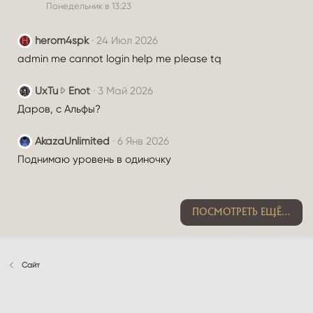
:
Понедельник в 13:23
ф
и
herom4spk
24 Июл 2026
H
л
е
admin me cannot login help me please tq
A
d
U
UxTu
Enot
3 Май 2026
m
x
Даров, с Альфы?
i
T
n
u
AkazaUnlimited
6 Янв 2026
.
н
Поднимаю уровень в одиночку
а
п
и
с
ПОСМОТРЕТЬ ЕЩЁ…
а
л
(
а
Сайт
)
в
п