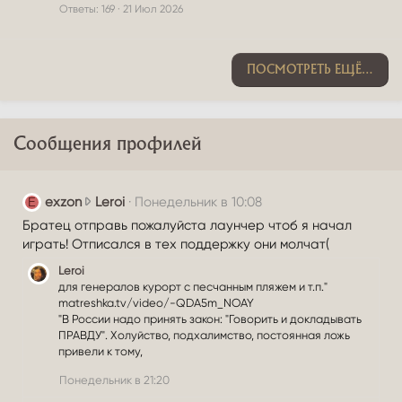
р
Ответы
169
21 Июл 2026
е
п
л
ПОСМОТРЕТЬ ЕЩЁ…
е
н
о
Сообщения профилей
e
exzon
Leroi
Понедельник в 10:08
E
x
Братец отправь пожалуйста лаунчер чтоб я начал
z
играть! Отписался в тех поддержку они молчат(
o
Leroi
n
для генералов курорт с песчанным пляжем и т.п."
н
matreshka.tv/video/-QDA5m_NOAY
а
"В России надо принять закон: "Говорить и докладывать
п
ПРАВДУ". Холуйство, подхалимство, постоянная ложь
и
привели к тому,
с
Понедельник в 21:20
а