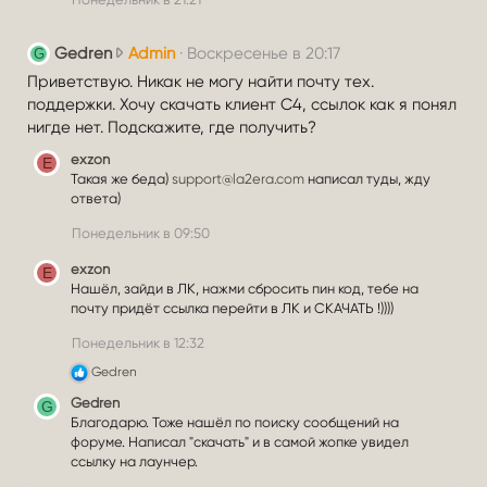
G
Gedren
Admin
Воскресенье в 20:17
G
e
Приветствую. Никак не могу найти почту тех.
d
поддержки. Хочу скачать клиент C4, ссылок как я понял
r
нигде нет. Подскажите, где получить?
e
exzon
E
n
Такая же беда)
support@la2era.com
написал туды, жду
н
ответа)
а
Понедельник в 09:50
п
и
exzon
E
с
Нашёл, зайди в ЛК, нажми сбросить пин код, тебе на
а
почту придёт ссылка перейти в ЛК и СКАЧАТЬ !))))
л
Понедельник в 12:32
(
а
Р
Gedren
е
)
Gedren
G
а
в
Благодарю. Тоже нашёл по поиску сообщений на
к
п
ц
форуме. Написал "скачать" и в самой жопке увидел
и
ссылку на лаунчер.
р
и
о