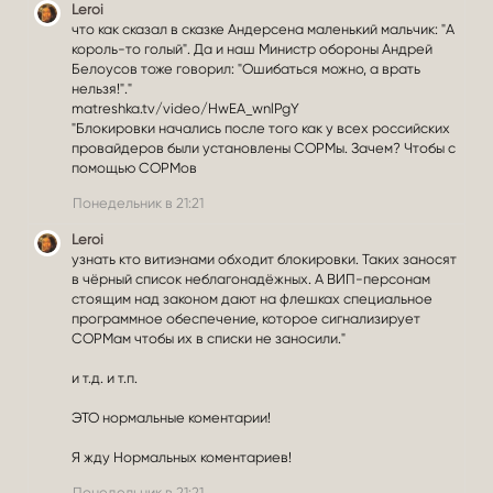
л
Leroi
что как сказал в сказке Андерсена маленький мальчик: "А
(
король-то голый". Да и наш Министр обороны Андрей
а
Белоусов тоже говорил: "Ошибаться можно, а врать
)
нельзя!"."
в
matreshka.tv/video/HwEA_wnlPgY
п
"Блокировки начались после того как у всех российских
р
провайдеров были установлены СОРМы. Зачем? Чтобы с
помощью СОРМов
о
ф
Понедельник в 21:21
и
л
Leroi
узнать кто витиэнами обходит блокировки. Таких заносят
е
в чёрный список неблагонадёжных. А ВИП-персонам
L
стоящим над законом дают на флешках специальное
e
программное обеспечение, которое сигнализирует
r
СОРМам чтобы их в списки не заносили."
o
i
и т.д. и т.п.
.
ЭТО нормальные коментарии!
Я жду Нормальных коментариев!
Понедельник в 21:21