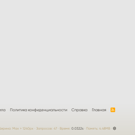
ила
Политика конфиденциальности
Справка
Главная
R
S
S
ирина
Запросов
47
Время
0.0322s
Память
4.48MB