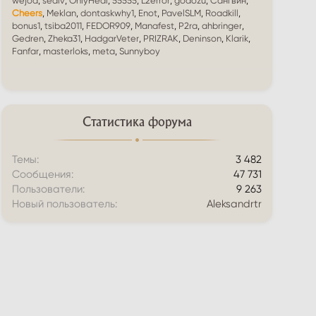
wejod
sediv
OnlyHeal
55555
L2error
godozu
Сангвин
Cheers
Meklan
dontaskwhy1
Enot
PavelSLM
Roadkill
bonus1
tsiba2011
FEDOR909
Manafest
P2ra
ahbringer
Gedren
Zheka31
HadgarVeter
PRIZRAK
Deninson
Klarik
Fanfar
masterloks
meta
Sunnyboy
Статистика форума
Темы
3 482
Сообщения
47 731
Пользователи
9 263
Новый пользователь
Aleksandrtr