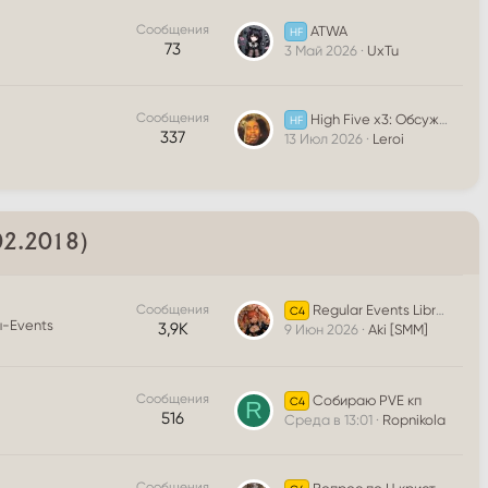
Сообщения
ATWA
HF
73
3 Май 2026
UxTu
Сообщения
High Five x3: Обсуждение игрового мира
HF
337
13 Июл 2026
Leroi
.02.2018)
Сообщения
Regular Events Library
C4
-Events
3,9К
9 Июн 2026
Aki [SMM]
Сообщения
Собираю PVE кп
C4
R
516
Среда в 13:01
Ropnikola
Сообщения