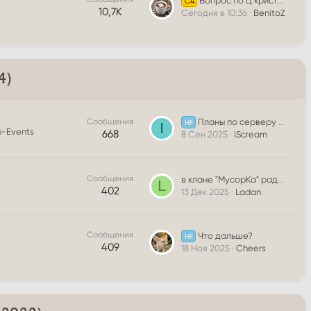
Вопрос по Ц кристалам
C4
10,7К
Сегодня в 10:36
BenitoZ
4)
Сообщения
Планы по серверу HF х1
HF
I
-Events
668
8 Сен 2025
iScream
Сообщения
в клане "MycopKa" рады всем желающим 40-66 лвлы <(^..^)> / любые профы
L
402
13 Дек 2025
Ladan
Сообщения
Что дальше?
HF
409
18 Ноя 2025
Cheers