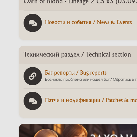
Oath of Blood - Lineage 2 C5 x3 (03.0
Новости и события / News & Events
Технический раздел / Technical section
Баг-репорты / Bug-reports
Возникла проблема или нашел баг? Обратись в 
Патчи и модификации / Patches & mod