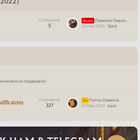
9.2022)
Сообщения
Перенос Персонажей С5 на С4!
Важно
5
20 Ноя 2024
Spirit
техническую поддержку!
Сообщения
Патчи Cheers'a
C4
ificatons
327
29 Май 2023
Leroi