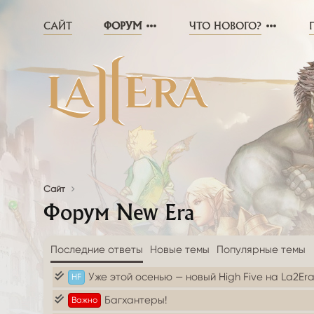
САЙТ
ФОРУМ
ЧТО НОВОГО?
Сайт
Форум New Era
Последние ответы
Новые темы
Популярные темы
Уже этой осенью — новый High Five на La2Er
HF
Багхантеры!
Важно