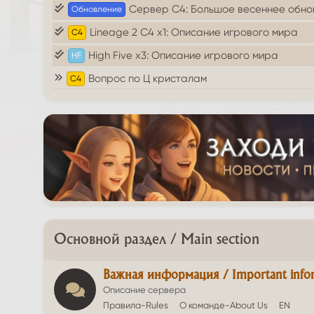
Сервер С4: Большое весеннее обно
Обновление
Lineage 2 C4 х1: Описание игрового мира
C4
High Five x3: Описание игрового мира
HF
Вопрос по Ц кристалам
C4
Лови бонусы к выходным от La2Era
Бонус
Уголок Лероя
C4
Собираю PVE кп
C4
Новый старт, ищу компанию
C4
[Обсуждение] Описание сервера
C4
Обновление на сервере HF x3
Обновление
Основной раздел / Main section
Набор в клан MoonLight
C4
Не дают фармить РБ [Книга жалоб и предложений
Важная информация / Important info
Гайд
Описание сервера
Правила-Rules
О команде-About Us
EN