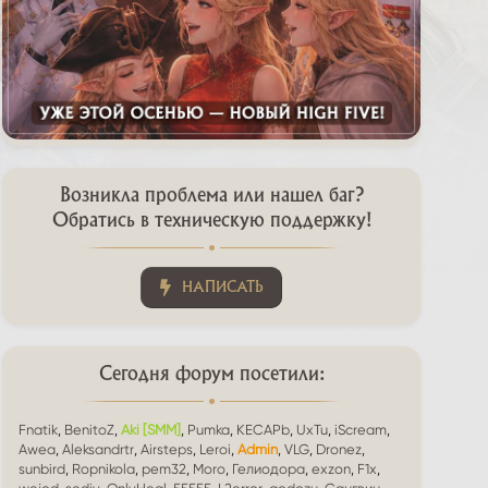
Возникла проблема или нашел баг?
Обратись в техническую поддержку!
НАПИСАТЬ
Сегодня форум посетили:
Fnatik
BenitoZ
Aki [SMM]
Pumka
KECAPb
UxTu
iScream
Awea
Aleksandrtr
Airsteps
Leroi
Admin
VLG
Dronez
sunbird
Ropnikola
pem32
Moro
Гелиодора
exzon
F1x