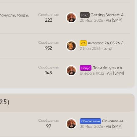
Сообщения
Getting Started: A Beginner's Guide to Downloading and Registration
Мануалы, гайды,
Гайд
223
20 Июл 2026
Aki [SMM]
Сообщения
Антарас 24.05.26 / Баюм 25.05.26 Lineage 2 La2Era C4x1.
C4
952
2 Июн 2026
Leroi
Сообщения
Лови бонусы к выходным от La2Era
Бонус
145
Вчера в 19:32
Aki [SMM]
025)
Сообщения
Обновление на сервере HF x3
Обновление
99
30 Июл 2026
Aki [SMM]