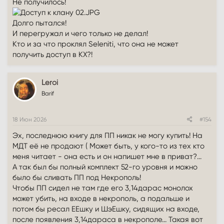
Не получилось!
Долго пытался!
И перегружал и чего только не делал!
Кто и за что проклял Seleniti, что она не может
получить доступ в КХ?!
Leroi
Barif
18 Июн 2026
#154
Эх, последнюю книгу для ПП никак не могу купить! На
МДТ её не продают ( Может быть, у кого-то из тех кто
меня читает - она есть и он напишет мне в приват?...
А так был бы полный комплект 52-го уровня и можно
было бы сливать ПП под Некрополь!
Чтобы ПП сидел не там где его 3,14дарас монолох
может убить, на входе в некрополь, а подальше и
потом бы ресал ЕЕшку и ШэЕшку, сидящих на входе,
после появления 3,14дараса в некрополе... Такая вот