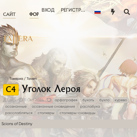
ЧТО НОВОГО?
ПОЛЬЗОВА
ВХОД
РЕГИСТРАЦИЯ
САЙТ
ФОРУМ
Таверна / Tavern
Уголок Лероя
C4
А
Д
Т
Leroi
11 Окт 2024
арфаграфея
бухать
бухло
курево
в
а
е
осознанные
осознанные сновидения
раслабуха
т
т
г
расслабляться
сталкеры
сталкеры-сновидцы
о
а
и
р
н
Scions of Destiny
т
а
е
ч