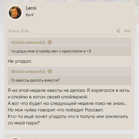
м
а
ы
л
Leroi
а
Barif
25 Апр 2026
#141
AlGold написал(а):
ты дашь мне а грейд меч с кристалом и +3
Не угадал.
AlGold написал(а):
Го квесты делать вместе?
Я на этой неделе квесты не делаю. Я зарегался в каты
и спойлю в катах своей спойлеркой.
А вот что будет на следующей неделе пока не знаю...
Но моя чуйка говорит что победит Рассвет.
Кто-то ещё хочет угадать что я получу или заключить
со мной пари?