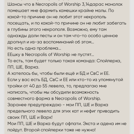
Шансы что в Necropolis of Worship 3,14дарас монолох
помешает мне фармить камешки крайне малы. По
какой-то причине он не любит этот некрополь
посещать, и по какой-то причине он не любит забегать
в глубины этого некрополя. Возможно, ему там
однажды дали песты и он там что-то особо ценное
дропнул и из-за воспоминаний об этом...
Но есть одна проблема...
ЕЕшку в Necropolis of Worship не пустят...
То есть, там будет только такая команда: Спойлерка,
ПП, ШЕ, Варка.
А хотелось бы, чтобы были ещё и БД и СвС и ЕЕ.
Если у вас есть БД, СвС и ЕЕ или кто-то из упомянутой
тройки от 40 до 55 левела, то, предлагаю мне
написать, чтобы мы обсудили возможность
совместного фарма в Necropolis of Worship.
Заранее предупреждаю - мои ПП, ШЕ и Варка
предельного левела для этих кат и нефиг приводить
своих ПП, ШЕ и Варк!
Мои ПП, ШЕ и Варка будут офпати. Экста и адена им не
пойдут. Второй спойлерки тоже не нужно!