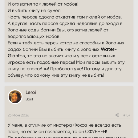
И отхватил там люлей от мобов!
И выбить книгу не сумел!
Часть персов сдохло отхватив там люлей от мобов.
А другая часть персов сдохла недоплыв до входа в
йопаные сады богини Евы, отхватив люлей от
водоплавающих мобов.
Если у тебя есть персы которые способны в йопаных
садах богини Евы выбить книгу с йопаных
Water-
Giant
ов, то это не значит что и у всех остальных
игроков есть подобные персы! Мои персы выбить эту
книгу не способны! Пробовал уже! Потому и дал эту
объяву, что самому мне эту книгу не выбить!
Leroi
Barif
23 Июн 2026
#157
У меня, в отличие от мистера Фокса не всегда есть
план, но если он появляется, то он ОФУЕНЕН!
По доброте хочу им поделиться с теми кому, как и мне,