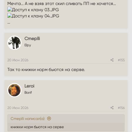
Мечта... А не взяв этот скил сливать ПП не хочется...
...
Cmeplli
Elpy
20 Июн 2026
#155
Так то книжки норм бьются на серве.
Leroi
Barif
20 Июн 2026
#156
Cmeplli написал(а):
книжки норм бьются на серве