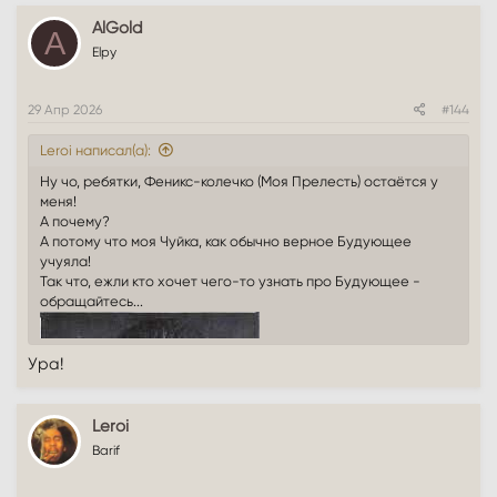
AlGold
A
Elpy
29 Апр 2026
#144
Leroi написал(а):
Ну чо, ребятки, Феникс-колечко (Моя Прелесть) остаётся у
меня!
А почему?
А потому что моя Чуйка, как обычно верное Будующее
учуяла!
Так что, ежли кто хочет чего-то узнать про Будующее -
обращайтесь...
Ура!
Leroi
Barif