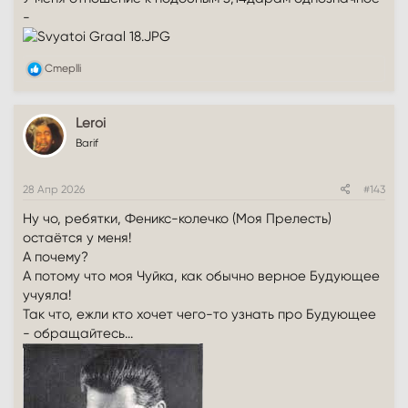
-
Р
Cmeplli
е
а
к
Leroi
ц
и
Barif
и
:
28 Апр 2026
#143
Ну чо, ребятки, Феникс-колечко (Моя Прелесть)
остаётся у меня!
А почему?
А потому что моя Чуйка, как обычно верное Будующее
учуяла!
Так что, ежли кто хочет чего-то узнать про Будующее
- обращайтесь...