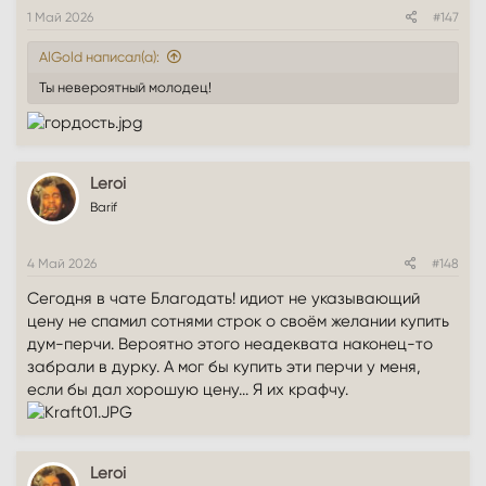
1 Май 2026
#147
AlGold написал(а):
Ты невероятный молодец!
Leroi
Barif
4 Май 2026
#148
Сегодня в чате Благодать! идиот не указывающий
цену не спамил сотнями строк о своём желании купить
дум-перчи. Вероятно этого неадеквата наконец-то
забрали в дурку. А мог бы купить эти перчи у меня,
если бы дал хорошую цену... Я их крафчу.
Leroi