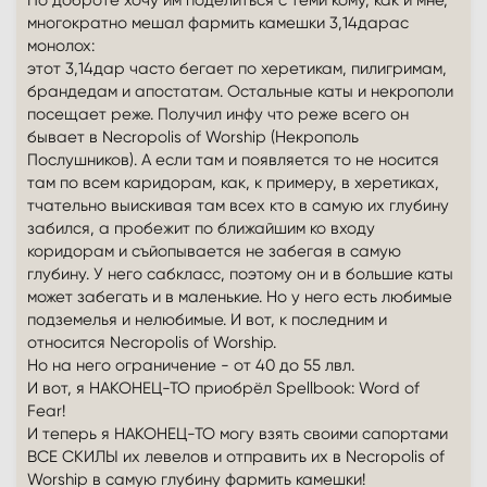
многократно мешал фармить камешки 3,14дарас
монолох:
этот 3,14дар часто бегает по херетикам, пилигримам,
брандедам и апостатам. Остальные каты и некрополи
посещает реже. Получил инфу что реже всего он
бывает в Necropolis of Worship (Некрополь
Послушников). А если там и появляется то не носится
там по всем каридорам, как, к примеру, в херетиках,
тчательно выискивая там всех кто в самую их глубину
забился, а пробежит по ближайшим ко входу
коридорам и съйопывается не забегая в самую
глубину. У него сабкласс, поэтому он и в большие каты
может забегать и в маленькие. Но у него есть любимые
подземелья и нелюбимые. И вот, к последним и
относится Necropolis of Worship.
Но на него ограничение - от 40 до 55 лвл.
И вот, я НАКОНЕЦ-ТО приобрёл Spellbook: Word of
Fear!
И теперь я НАКОНЕЦ-ТО могу взять своими сапортами
ВСЕ СКИЛЫ их левелов и отправить их в Necropolis of
Worship в самую глубину фармить камешки!