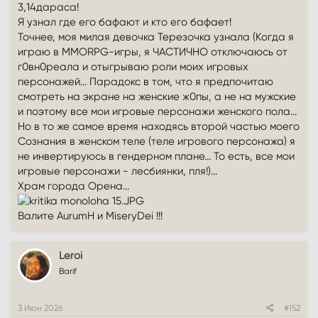
3,14дараса!
Я узнал где его бафают и кто его бафает!
Точнее, моя милая девочка Терезочка узнала (Когда я
играю в MMORPG-игры, я ЧАСТИЧНО отключаюсь от
г0вн0реала и отыгрываю роли моих игровых
персонажей... Парадокс в том, что я предпочитаю
смотреть на экране на женские ж0пы, а не на мужские
и поэтому все мои игровые персонажи женского пола...
Но в то же самое время находясь второй частью моего
Сознания в женском теле (теле игрового персонажа) я
не инвертируюсь в гендерном плане... То есть, все мои
игровые персонажи - лесбиянки, пля!)...
Храм города Орена...
Валите AurumH и MiseryDei !!!
Leroi
Barif
3 Июн 2026
#152