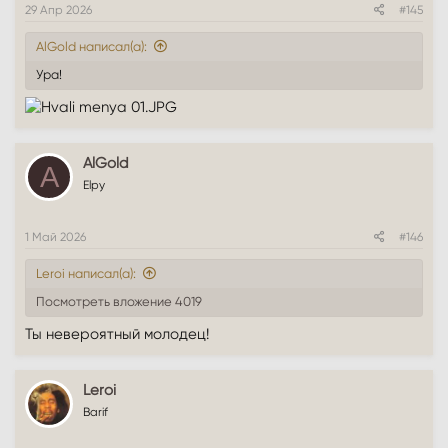
29 Апр 2026
#145
AlGold написал(а):
Ура!
AlGold
A
Elpy
1 Май 2026
#146
Leroi написал(а):
Посмотреть вложение 4019
Ты невероятный молодец!
Leroi
Barif