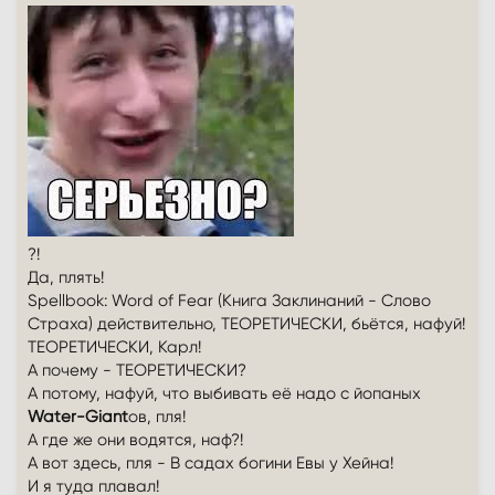
?!
Да, плять!
Spellbook: Word of Fear (Книга Заклинаний - Слово
Страха) действительно, ТЕОРЕТИЧЕСКИ, бьётся, нафуй!
ТЕОРЕТИЧЕСКИ, Карл!
А почему - ТЕОРЕТИЧЕСКИ?
А потому, нафуй, что выбивать её надо с йопаных
Water-Giant
ов, пля!
А где же они водятся, наф?!
А вот здесь, пля - В садах богини Евы у Хейна!
И я туда плавал!