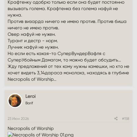
Крафтенку одобрю только если она будет постоянно
вызывать голема. Крафтенка без голема нафуй не
нужна.
Против визарда ничего не имею против. Против биша
ничего не имею против.
Овер нафуй не нужен.
Турант и дестр - норм.
Лучник нафуй не нужен.
Но если есть какая-то СуперВундерВафля с
СуперУбойным Дамагом, то можно будет обсудить...
Жду предложений от тех кому нужны камешки, но кто не
хочет видеть 3,14дараса монолоха, находясь в глубине
Necropolis of Worship...
Leroi
Barif
23 Июн 2026
#158
Necropolis of Worship