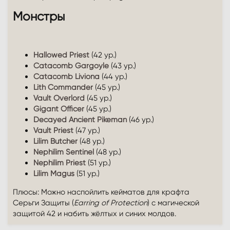
Монстры​
Hallowed Priest
(42 ур.)
Catacomb Gargoyle
(43 ур.)
Catacomb Liviona
(44 ур.)
Lith Commander
(45 ур.)
Vault Overlord
(45 ур.)
Gigant Officer
(45 ур.)
Decayed Ancient Pikeman
(46 ур.)
Vault Priest
(47 ур.)
Lilim Butcher
(48 ур.)
Nephilim Sentinel
(48 ур.)
Nephilim Priest
(51 ур.)
Lilim Magus
(51 ур.)
Плюсы: Можно наспойлить кейматов для крафта
Серьги Защиты (
Earring of Protection
) с магической
защитой 42 и набить жёлтых и синих молдов.