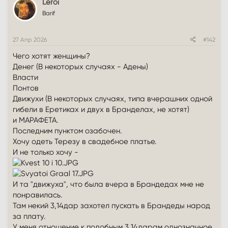
Leroi
Barif
27 Апр 2026
#142
Чего хотят женщины?
Денег (В некоторых случаях - Адены)
Власти
Понтов
Движухи (В некоторых случаях, типа вчерашних одной
гибели в Еретиках и двух в Бранделах, не хотят)
и МАРАФЕТА.
Последним пунктом озабочен.
Хочу одеть Терезу в свадебное платье.
И не только хочу -
И та "движуха", что была вчера в Брандедах мне не
понравилась.
Там некий 3,14дар захотел пускать в Брандеды народ
за плату.
У меня отношение к подобным 3,14дарам однозначное