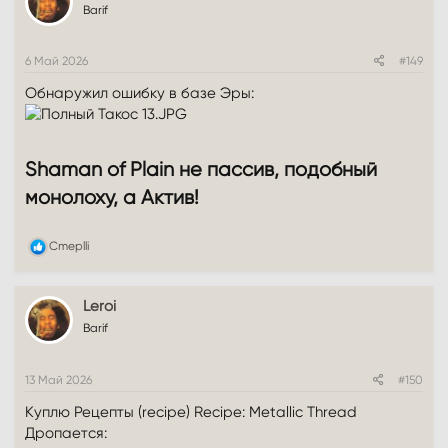
Barif
6 Май 2026
#149
Обнаружил ошибку в базе Эры:
Shaman of Plain не пассив, подобный
монолоху, а Актив!​
Р
Cmeplli
е
а
к
Leroi
ц
и
Barif
и
:
13 Май 2026
#150
Куплю Рецепты (recipe) Recipe: Metallic Thread
Дропается: