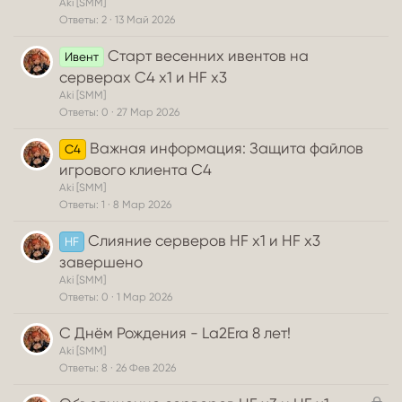
Aki [SMM]
Ответы
2
13 Май 2026
Старт весенних ивентов на
Ивент
серверах C4 x1 и HF x3
Aki [SMM]
Ответы
0
27 Мар 2026
Важная информация: Защита файлов
C4
игрового клиента С4
Aki [SMM]
Ответы
1
8 Мар 2026
Слияние серверов HF x1 и HF x3
HF
завершено
Aki [SMM]
Ответы
0
1 Мар 2026
С Днём Рождения - La2Era 8 лет!
Aki [SMM]
Ответы
8
26 Фев 2026