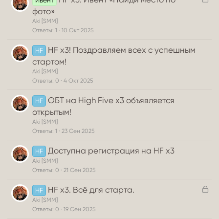
Ивент
а
фото»
к
Aki [SMM]
р
Ответы
1
10 Окт 2025
ы
HF x3! Поздравляем всех с успешным
т
HF
а
стартом!
Aki [SMM]
Ответы
0
4 Окт 2025
ОБТ на High Five x3 объявляется
HF
открытым!
Aki [SMM]
Ответы
1
23 Сен 2025
Доступна регистрация на HF x3
HF
Aki [SMM]
Ответы
0
21 Сен 2025
З
HF x3. Всё для старта.
HF
а
Aki [SMM]
к
Ответы
0
19 Сен 2025