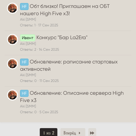
р
Обт близко! Приглашаем на ОБТ
HF
ы
нашего High Five x3!
т
а
Aki [SMM]
Ответы
1
17 Сен 2025
Конкурс "Бар La2Era"
Ивент
Aki [SMM]
Ответы
2
14 Сен 2025
Обновление: раписание стартовых
HF
активностей
Aki [SMM]
Ответы
0
11 Сен 2025
Обновление: Описание сервера High
HF
Five x3
Aki [SMM]
Ответы
0
5 Сен 2025
Последний
1 из 2
Вперёд