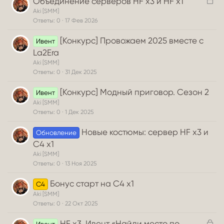
З
Объединение серверов HF x3 и HF x1
а
Aki [SMM]
к
Ответы
0
17 Фев 2026
р
[Конкурс] Провожаем 2025 вместе с
Ивент
ы
La2Era
т
а
Aki [SMM]
Ответы
0
31 Дек 2025
[Конкурс] Модный приговор. Сезон 2
Ивент
Aki [SMM]
Ответы
0
1 Дек 2025
Новые костюмы: сервер HF x3 и
Обновление
C4 x1
Aki [SMM]
Ответы
0
13 Ноя 2025
Бонус старт на С4 х1
C4
Aki [SMM]
Ответы
0
22 Окт 2025
З
HF x3. Ивент «Найди место по