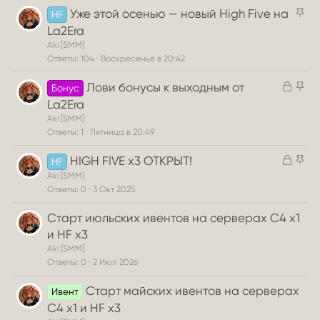
З
Уже этой осенью — новый High Five на
HF
а
La2Era
к
Aki [SMM]
р
Ответы
104
Воскресенье в 20:42
е
З
З
Лови бонусы к выходным от
п
Бонус
а
а
л
La2Era
к
к
е
Aki [SMM]
р
р
н
Ответы
1
Пятница в 20:49
ы
е
о
З
З
HIGH FIVE x3 ОТКРЫТ!
т
п
HF
а
а
а
л
Aki [SMM]
к
к
Ответы
0
3 Окт 2025
е
р
р
н
Старт июльских ивентов на серверах C4 x1
ы
е
о
и HF x3
т
п
а
л
Aki [SMM]
Ответы
0
2 Июл 2026
е
н
Старт майских ивентов на серверах
Ивент
о
C4 x1 и HF x3