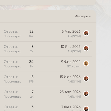
Фильтры
З
Ответы
32
6 Апр 2026
а
Просмотры
14К
Aki [SMM]
к
З
Ответы
8
10 Янв 2026
р
а
Просмотры
2К
Aki [SMM]
е
к
п
З
Ответы
34
9 Фев 2022
р
л
E
а
Просмотры
8К
ElCorazon
е
е
к
п
н
З
Ответы
5
15 Июл 2026
р
л
о
а
Просмотры
979
Aki [SMM]
е
е
к
п
н
Ответы
7
23 Апр 2026
р
л
о
Просмотры
2К
Aki [SMM]
ы
е
т
н
Ответы
3
7 Фев 2026
а
о