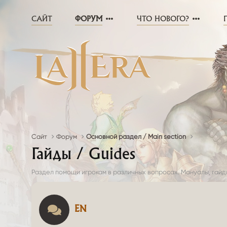
САЙТ
ФОРУМ
ЧТО НОВОГО?
Сайт
Форум
Основной раздел / Main section
Гайды / Guides
Раздел помощи игрокам в различных вопросах. Мануалы, гайды
EN