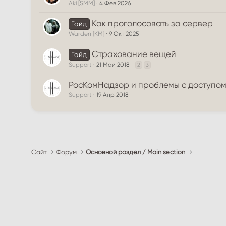
Aki [SMM]
4 Фев 2026
Как проголосовать за сервер
Гайд
Warden [KM]
9 Окт 2025
Страхование вещей
Гайд
Support
21 Май 2018
2
3
РосКомНадзор и проблемы с доступом 
Support
19 Апр 2018
Сайт
Форум
Основной раздел / Main section