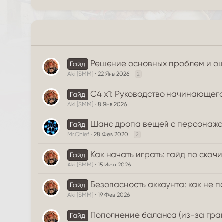
Решение основных проблем и о
Гайд
Aki [SMM]
22 Янв 2026
2
C4 x1: Руководство начинающег
Гайд
Aki [SMM]
8 Янв 2026
Шанс дропа вещей с персонаж
Гайд
Mr.Chief
28 Фев 2020
2
Как начать играть: гайд по ска
Гайд
Aki [SMM]
15 Июл 2026
Безопасность аккаунта: как не 
Гайд
Aki [SMM]
19 Фев 2026
Пополнение баланса (из-за гран
Гайд