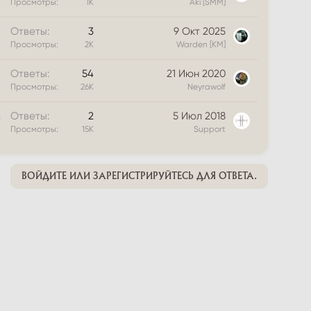
Просмотры
1К
Aki [SMM]
Ответы
3
9 Окт 2025
Просмотры
2К
Warden [KM]
Ответы
54
21 Июн 2020
Просмотры
26К
Neyrawolf
З
Ответы
2
5 Июл 2018
а
Просмотры
15К
Support
к
р
ы
ВОЙДИТЕ ИЛИ ЗАРЕГИСТРИРУЙТЕСЬ ДЛЯ ОТВЕТА.
т
а