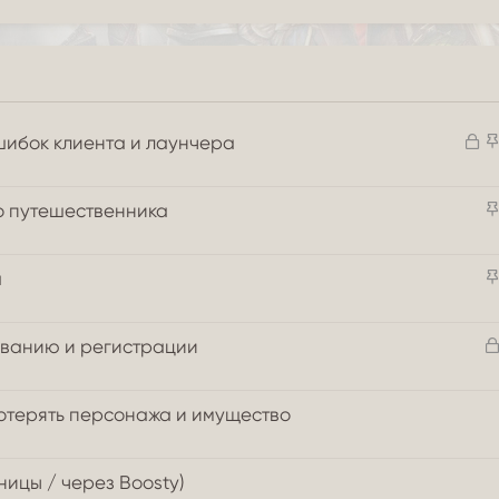
З
шибок клиента и лаунчера
а
к
о путешественника
р
ы
т
а
а
чиванию и регистрации
потерять персонажа и имущество
ицы / через Boosty)