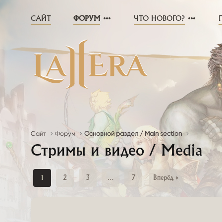
САЙТ
ФОРУМ
ЧТО НОВОГО?
Сайт
Форум
Основной раздел / Main section
Стримы и видео / Media
1
2
3
…
7
Вперёд