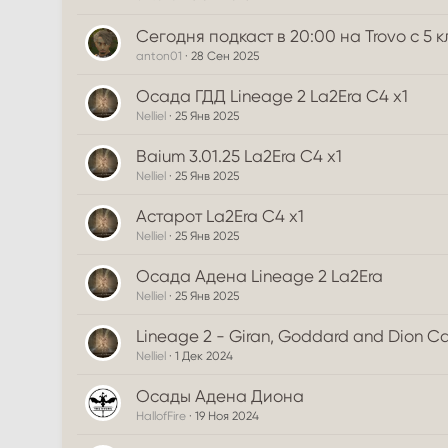
Сегодня подкаст в 20:00 на Trovo с 5 
anton01
28 Сен 2025
Осада ГДД Lineage 2 La2Era C4 x1
Nelliel
25 Янв 2025
Baium 3.01.25 La2Era C4 x1
Nelliel
25 Янв 2025
Астарот La2Era C4 x1
Nelliel
25 Янв 2025
Осада Адена Lineage 2 La2Era
Nelliel
25 Янв 2025
Lineage 2 - Giran, Goddard and Dion Ca
Nelliel
1 Дек 2024
Осады Адена Диона
HallofFire
19 Ноя 2024