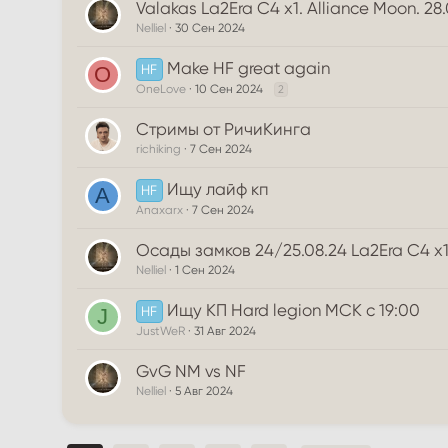
Valakas La2Era C4 x1. Alliance Moon. 28.
Nelliel
30 Сен 2024
Make HF great again
HF
O
OneLove
10 Сен 2024
2
Стримы от РичиКинга
richiking
7 Сен 2024
Ищу лайф кп
HF
A
Anaxarx
7 Сен 2024
Осады замков 24/25.08.24 La2Era C4 x1 
Nelliel
1 Сен 2024
Ищу КП Hard legion МСК с 19:00
HF
J
JustWeR
31 Авг 2024
GvG NM vs NF
Nelliel
5 Авг 2024