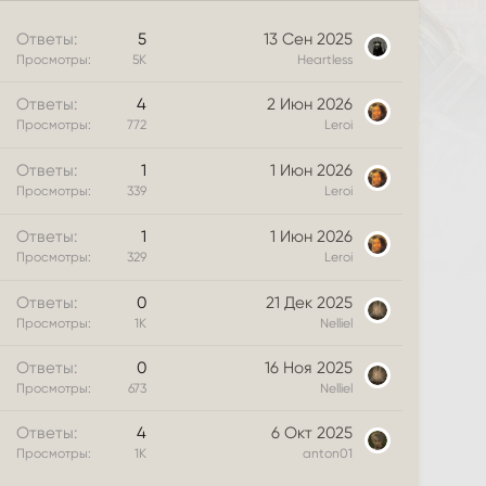
З
Ответы
5
13 Сен 2025
а
Просмотры
5К
Heartless
к
Ответы
4
2 Июн 2026
р
Просмотры
772
Leroi
е
п
Ответы
1
1 Июн 2026
л
Просмотры
339
Leroi
е
н
Ответы
1
1 Июн 2026
о
Просмотры
329
Leroi
Ответы
0
21 Дек 2025
Просмотры
1К
Nelliel
Ответы
0
16 Ноя 2025
Просмотры
673
Nelliel
Ответы
4
6 Окт 2025
Просмотры
1К
anton01