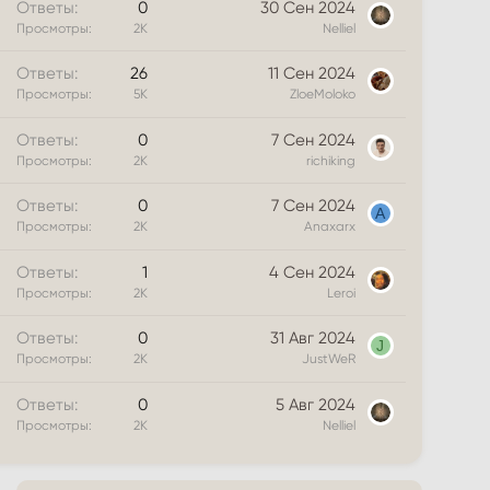
Ответы
0
30 Сен 2024
Просмотры
2К
Nelliel
Г
Ответы
26
11 Сен 2024
о
Просмотры
5К
ZloeMoloko
л
Ответы
0
7 Сен 2024
о
Просмотры
2К
richiking
с
о
Ответы
0
7 Сен 2024
в
A
Просмотры
2К
Anaxarx
а
н
Ответы
1
4 Сен 2024
и
Просмотры
2К
Leroi
е
Ответы
0
31 Авг 2024
J
Просмотры
2К
JustWeR
Ответы
0
5 Авг 2024
Просмотры
2К
Nelliel