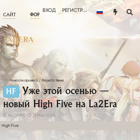
ЧТО НОВОГО?
ПОЛЬЗОВА
ВХОД
РЕГИСТРАЦИЯ
САЙТ
ФОРУМ
Новости проекта / Project's News
Уже этой осенью —
HF
новый High Five на La2Era
А
Д
Aki [SMM]
21 Май 2026
в
а
High Five
т
т
о
а
р
н