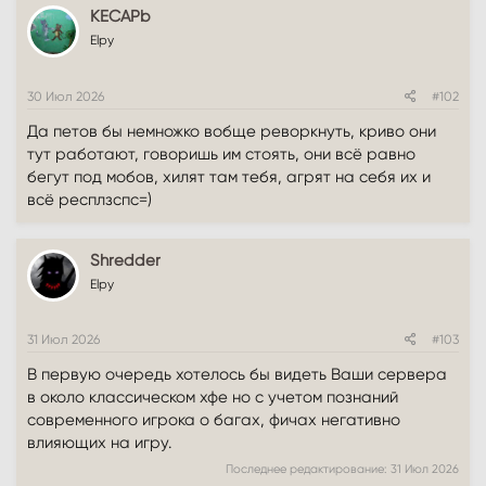
к
KECAPb
ц
и
Elpy
и
:
30 Июл 2026
#102
Да петов бы немножко вобще реворкнуть, криво они
тут работают, говоришь им стоять, они всё равно
бегут под мобов, хилят там тебя, агрят на себя их и
всё респлзспс=)
Shredder
Elpy
31 Июл 2026
#103
В первую очередь хотелось бы видеть Ваши сервера
в около классическом хфе но с учетом познаний
современного игрока о багах, фичах негативно
влияющих на игру.
Последнее редактирование:
31 Июл 2026