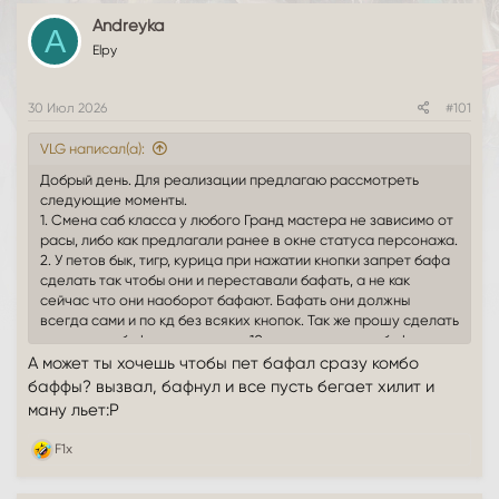
т
а
Andreyka
е
ч
A
м
Elpy
а
ы
л
а
30 Июл 2026
#101
VLG написал(а):
Добрый день. Для реализации предлагаю рассмотреть
следующие моменты.
1. Смена саб класса у любого Гранд мастера не зависимо от
расы, либо как предлагали ранее в окне статуса персонажа.
2. У петов бык, тигр, курица при нажатии кнопки запрет бафа
сделать так чтобы они и переставали бафать, а не как
сейчас что они наоборот бафают. Бафать они должны
всегда сами и по кд без всяких кнопок. Так же прошу сделать
время перебафа примерно за 10 секунд до конца бафа, а не
когда баф полностью слетает. За это время пока бафа нет
А может ты хочешь чтобы пет бафал сразу комбо
можно и слиться успеть.
баффы? вызвал, бафнул и все пусть бегает хилит и
3. Время вылета на олимп сократить со 120 сек, до 30 сек.
ману льет:Р
Время вылета с арены после боя до 10 сек.
Р
F1x
е
а