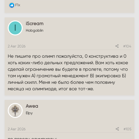
Р
F1x
е
а
к
iScream
ц
I
и
Hobgoblin
и
:
2 Авг 2026
#104
Не пишите про олимп пожалуйста, 0 конструктива и 0
хоть каких-либо дельных предложений. Вам хоть какое
сделай ограничение вы будете в пролете, потому что
там нужен А) грамотный менеджмент В) экипировка Б)
личный скилл. Меня не было более чем половину
месяца на олимпиаде, итог все тот-же.
Awea
Elpy
2 Авг 2026
#105
по поводу олимпиады: