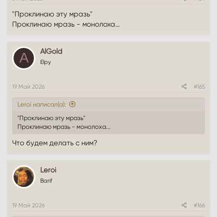
"Проклинаю эту мразь"
Проклинаю мразь - монолоха...
AlGold
A
Elpy
19 Май 2026
#165
Leroi написал(а):
"Проклинаю эту мразь"
Проклинаю мразь - монолоха...
Что будем делать с ним?
Leroi
Barif
19 Май 2026
#166