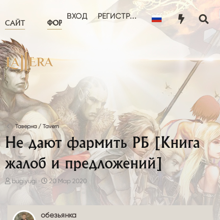
ЧТО НОВОГО?
ПОЛЬЗОВА
ВХОД
РЕГИСТРАЦИЯ
САЙТ
ФОРУМ
Таверна / Tavern
Не дают фармить РБ [Книга
жалоб и предложений]
А
Д
bugiyugi
20 Мар 2020
в
а
т
т
о
а
обезьянка
р
н