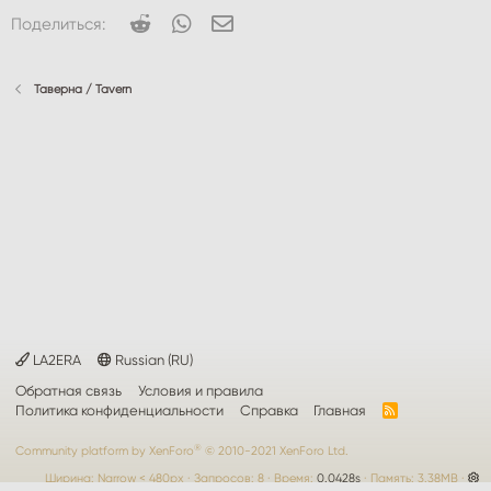
Reddit
WhatsApp
Электронная почта
Поделиться:
Таверна / Tavern
LA2ERA
Russian (RU)
Обратная связь
Условия и правила
Политика конфиденциальности
Справка
Главная
R
S
S
®
Community platform by XenForo
© 2010-2021 XenForo Ltd.
Ширина
Запросов
8
Время
0.0428s
Память
3.38MB