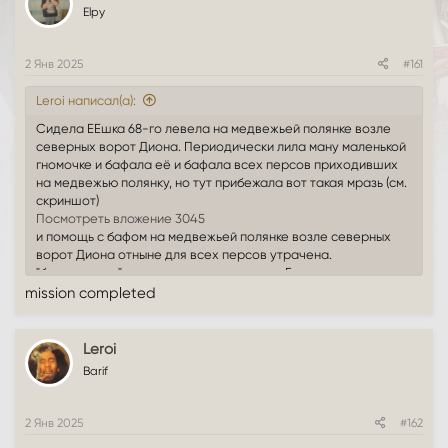
т
а
Elpy
е
ч
м
а
ы
л
2 Янв 2025
#161
а
Leroi написал(а):
Сидела ЕЕшка 68-го левела на медвежьей полянке возле
северных ворот Диона. Периодически лила ману маленькой
гномочке и бафала её и бафала всех персов приходивших
на медвежью полянку, но тут прибежала вот такая мразь (см.
скриншот)
Посмотреть вложение 3045
и помощь с бафом на медвежьей полянке возле северных
ворот Диона отныне для всех персов утрачена.
"благодарить" за это следует эту мразь. Гномку эту
замораживаю. Проклинаю эту мразь (надеюсь что она после
mission completed
этого или сдохнет или надолго заболеет) и увожу ЕЕшку в
начальную локацию, другую гномку качать. Вряд ли мразь за
мной в начальную локацию последует, если не сдохнет.
Leroi
Всем пока! Бафа на медвежьей полянке возле северных
Barif
ворот Диона больше не будет.
2 Янв 2025
#162