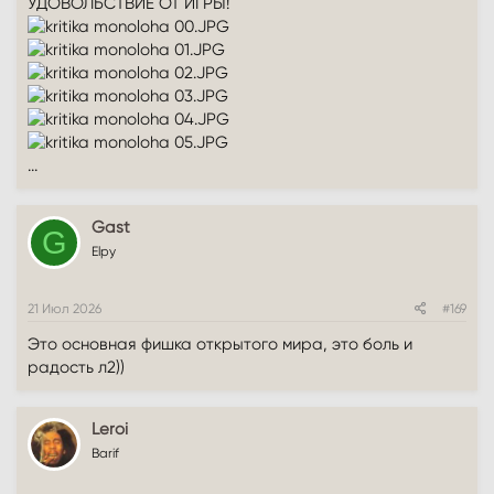
УДОВОЛЬСТВИЕ ОТ ИГРЫ!
...
Gast
G
Elpy
21 Июл 2026
#169
Это основная фишка открытого мира, это боль и
радость л2))
Leroi
Barif