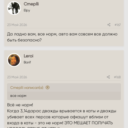
Cmeplli
Elpy
23 Май 2026
#167
Да ладно вам, все норм, авто вам совсем все должно
быть безопасно?
Leroi
Barif
23 Май 2026
#168
Cmeplli написал(а):
все норм
Всё не норм!
Когда 3,14дарас дважды врывается в каты и дважды
убивает всех персов которые афкашут вблизи от
входа в каты - это не норм! ЭТО МЕШАЕТ ПОЛУЧАТЬ