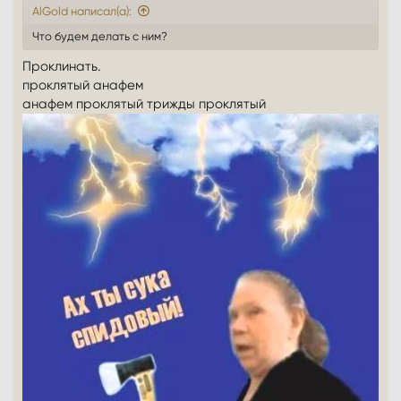
AlGold написал(а):
Что будем делать с ним?
Проклинать.
проклятый анафем
анафем проклятый трижды проклятый