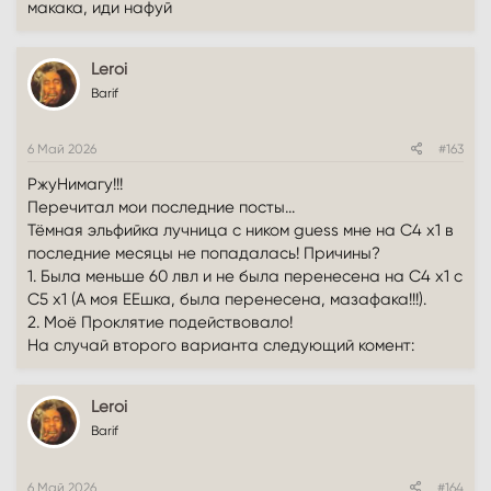
макака, иди нафуй
Leroi
Barif
6 Май 2026
#163
РжуНимагу!!!
Перечитал мои последние посты...
Тёмная эльфийка лучница c ником guess мне на С4 х1 в
последние месяцы не попадалась! Причины?
1. Была меньше 60 лвл и не была перенесена на С4 х1 с
С5 х1 (А моя ЕЕшка, была перенесена, мазафака!!!).
2. Моё Проклятие подействовало!
На случай второго варианта следующий комент:
Leroi
Barif
6 Май 2026
#164