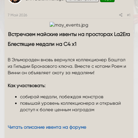
т
а
е
ч
м
а
7 Май 2026
#1
ы
л
а
Встречаем майские ивенты на просторах La2Era​
Блестящие медали на C4 x1​
В Эльмораден вновь вернулся коллекционер Баштал
из Гильдии Бронзового ключа. Вместе с котами Роем и
Винни он объявляет охоту за медалями!
Как участвовать:
собирай медали, побеждая монстров
повышай уровень коллекционера и открывай
доступ к более ценным наградам
Читать описание ивента на форуме