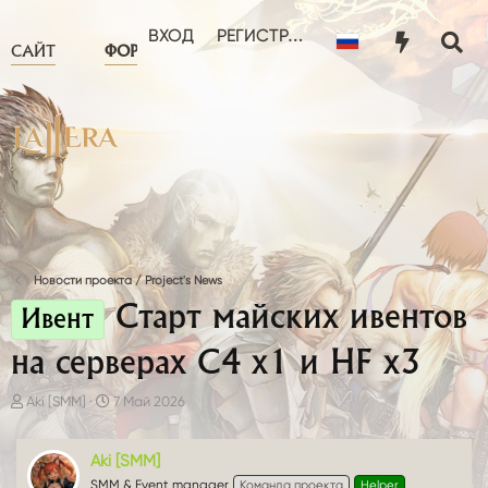
ЧТО НОВОГО?
ПОЛЬЗОВА
ВХОД
РЕГИСТРАЦИЯ
САЙТ
ФОРУМ
Новости проекта / Project's News
Старт майских ивентов
Ивент
на серверах C4 x1 и HF x3
А
Д
Aki [SMM]
7 Май 2026
в
а
т
т
о
Aki [SMM]
а
р
н
SMM & Event manager
Команда проекта
Helper