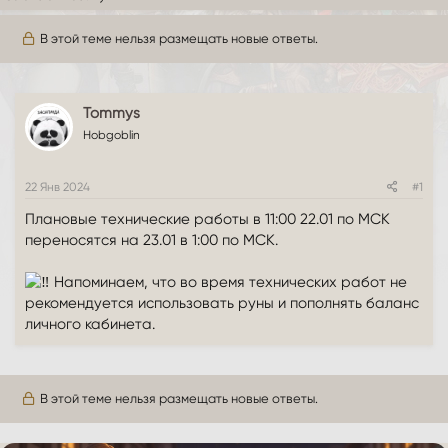
о
а
р
н
В этой теме нельзя размещать новые ответы.
т
а
е
ч
м
а
ы
л
Tommys
а
Hobgoblin
22 Янв 2024
#1
Плановые технические работы в 11:00 22.01 по МСК
переносятся на 23.01 в 1:00 по МСК.
Напоминаем, что во время технических работ не
рекомендуется использовать руны и пополнять баланс
личного кабинета.
В этой теме нельзя размещать новые ответы.