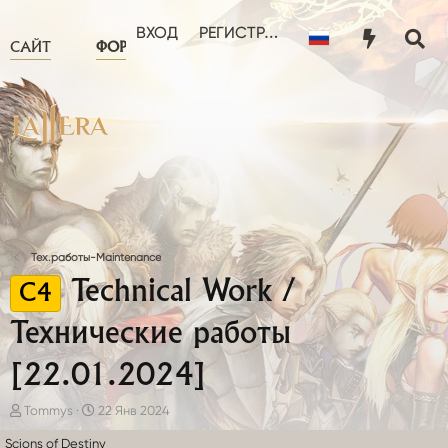
ЧТО НОВОГО?
ПОЛЬЗОВА
ВХОД
РЕГИСТРАЦИЯ
САЙТ
ФОРУМ
Тех.работы-Maintenance
Technical Work /
C4
Технические работы
[22.01.2024]
А
Д
Tommys
22 Янв 2024
в
а
Scions of Destiny
т
т