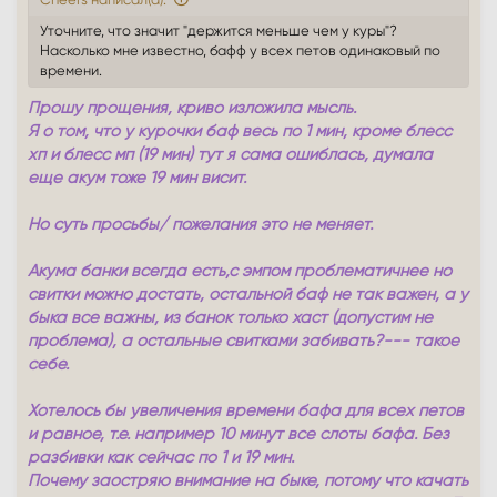
Уточните, что значит "держится меньше чем у куры"?
Насколько мне известно, бафф у всех петов одинаковый по
времени.
Прошу прощения, криво изложила мысль.
Я о том, что у курочки баф весь по 1 мин, кроме блесс
хп и блесс мп (19 мин) тут я сама ошиблась, думала
еще акум тоже 19 мин висит.
Но суть просьбы/ пожелания это не меняет.
Акума банки всегда есть,с эмпом проблематичнее но
свитки можно достать, остальной баф не так важен, а у
быка все важны, из банок только хаст (допустим не
проблема), а остальные свитками забивать?--- такое
себе.
Хотелось бы увеличения времени бафа для всех петов
и равное, т.е. например 10 минут все слоты бафа. Без
разбивки как сейчас по 1 и 19 мин.
Почему заостряю внимание на быке, потому что качать