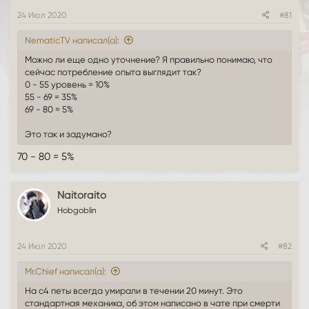
м
а
ы
л
24 Июл 2020
#81
а
NematicTV написал(а):
Можно ли еще одно уточнение? Я правильно понимаю, что
сейчас потребление опыта выглядит так?
0 - 55 уровень = 10%
55 - 69 = 35%
69 - 80 = 5%
Это так и задумано?
70 - 80 = 5%
Naitoraito
Hobgoblin
24 Июл 2020
#82
Mr.Chief написал(а):
На с4 петы всегда умирали в течении 20 минут. Это
стандартная механика, об этом написано в чате при смерти