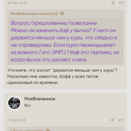
28 Фев 2023
#91
МояВселенная написал(а):
Вопрос/предложение/пожелание
Можно ли изменить баф у бычка? У него он
держится меньше чем у куры, что обидно и
не справедливо. Если кура перекидывает
из важного ( это ЭМП ) 1 баф это терпимо, но
когда бычок это делает, очень
затруднительно качаться ( ведь его бафы на
Уточните, что значит "держится меньше чем у куры"?
физа все важны ).
Насколько мне известно, бафф у всех петов
Прошу рассмотреть вариант увеличения
одинаковый по времени.
времени бафа у питомцев.
МояВселенная
Elpy
1 Мар 2023
#92
Cheers написал(а):