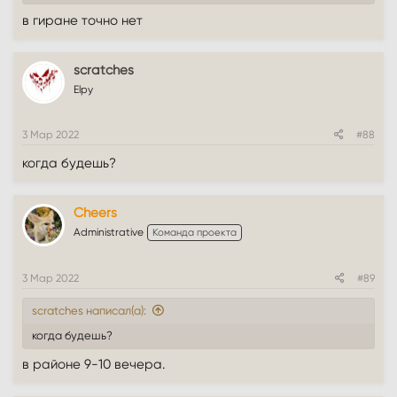
в гиране точно нет
scratches
Elpy
3 Мар 2022
#88
когда будешь?
Cheers
Administrative
Команда проекта
3 Мар 2022
#89
scratches написал(а):
когда будешь?
в районе 9-10 вечера.