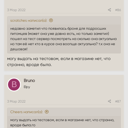
3 Мар 2022
#86
scratches написал(а):
недавно заметил что появилась броня для подросших
питомцев (может она уже давно есть, но только заметил)
пошел на тест сервер посмотреть на сколько она актуальна
но там её нет кто в курсе она воопще актуальна? т.к она не
дешовая!
могу выдать на тестовом, если в магазине нет, что
странно, вроде была.
Bruno
B
Elpy
3 Мар 2022
#87
Cheers написал(а):
могу выдать на тестовом, если в магазине нет, что странно,
вроде была.го