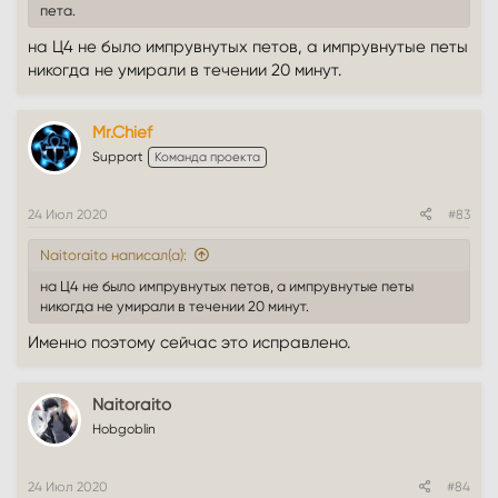
пета.
на Ц4 не было импрувнутых петов, а импрувнутые петы
никогда не умирали в течении 20 минут.
Mr.Chief
Support
Команда проекта
24 Июл 2020
#83
Naitoraito написал(а):
на Ц4 не было импрувнутых петов, а импрувнутые петы
никогда не умирали в течении 20 минут.
Именно поэтому сейчас это исправлено.
Naitoraito
Hobgoblin
24 Июл 2020
#84