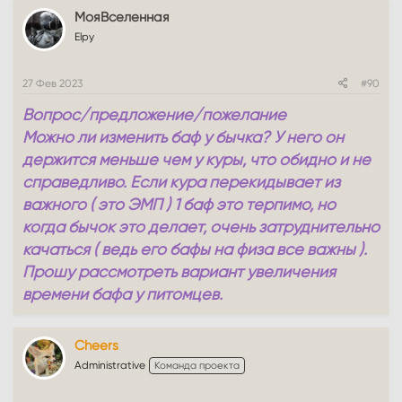
МояВселенная
Elpy
27 Фев 2023
#90
Вопрос/предложение/пожелание
Можно ли изменить баф у бычка? У него он
держится меньше чем у куры, что обидно и не
справедливо. Если кура перекидывает из
важного ( это ЭМП ) 1 баф это терпимо, но
когда бычок это делает, очень затруднительно
качаться ( ведь его бафы на физа все важны ).
Прошу рассмотреть вариант увеличения
времени бафа у питомцев.
Cheers
Administrative
Команда проекта