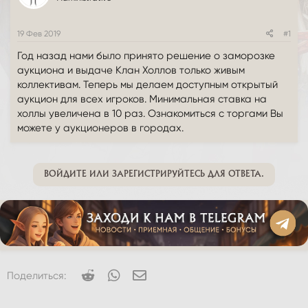
т
а
е
ч
м
а
19 Фев 2019
#1
ы
л
Год назад нами было принято решение о заморозке
а
аукциона и выдаче Клан Холлов только живым
коллективам. Теперь мы делаем доступным открытый
аукцион для всех игроков. Минимальная ставка на
холлы увеличена в 10 раз. Ознакомиться с торгами Вы
можете у аукционеров в городах.
ВОЙДИТЕ ИЛИ ЗАРЕГИСТРИРУЙТЕСЬ ДЛЯ ОТВЕТА.
Reddit
WhatsApp
Электронная почта
Поделиться: