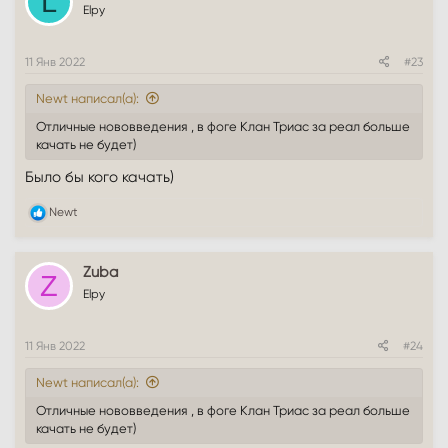
L
Elpy
11 Янв 2022
#23
Newt написал(а):
Отличные нововведения , в фоге Клан Триас за реал больше
качать не будет)
Было бы кого качать)
Р
Newt
е
а
к
Zuba
ц
Z
и
Elpy
и
:
11 Янв 2022
#24
Newt написал(а):
Отличные нововведения , в фоге Клан Триас за реал больше
качать не будет)