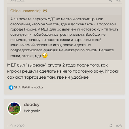
11 Янв 2022
#27
Chloe написал(а):
А вы можете вернуть МДТ на место и оставить рынок
свободным, чтоб он был там, где и должен быть - в торговом
городе Гиране. А МДТ для развлечений и ставок ну и тп пусть
останутся, чтобы бафались, раз привыкли. Вообще, не
понимаю, почему вы просто взяли и вырезали такой
канонический аспект из игры, причем даже не
подредактировав функции менеджера по гонкам. Верните
гонки, ставки, мдт
МДТ был "вырезан" спустя 2 года после того, как
игроки решили сделать из него торговую зону. Игроки
сажают торговцев там, где им удобнее.
Р
SHAHGAR
и
Ko6ka
е
а
к
deadsy
ц
и
Hobgoblin
и
:
11 Янв 2022
#28