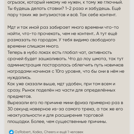
городах, в других тоже разъедутся торговцы, гиран сам
огрызок, который никому не нужен, к тому же глючный.
вернётся к своим истокам базара, да и новички будут видеть
Ты будешь делать ставки? 1-2 раза и забудешь. Ещё
активную торговлю везде, а так, кажется, что серв дохлый, а
пару таких же энтузиастов и всё. Так себе контент.
на мдт боты нескольких игроков, хоть это и не так.
Мдт и так иной раз забирает много времени что-то
найти, что-то прочекать, чем не контент.. А тут ещё
размазать по городам. У тебя видимо свободного
времени слишком много.
Теперь в нубо локах есть глобал чат, активность
срачей будет зашкаливать. Что до лоу шмота, так тут
администрация постаралась облегчить путь новичков
наградами начиная с 10го уровня, что бы они в нём не
нуждались.
Как уже сказали выше, мдт удобен, при том всем и
сразу. Рынок поделён на части для определённых
предметов.
Вырезали его по причине мини фриза примерно раз в
30 секунд наверное из-за самого трека, а так же его
неактуальности и для расширения торговой
площадки. Более, чем существенные причины.
Р
OzRobert
,
Ko6ka
,
Cheers
и ещё 1 человек