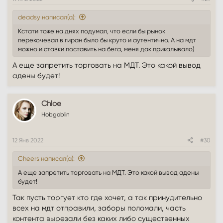
deadsy написал(а):
Кстати тоже на днях подумал, что если бы рынок
перекочевал в гиран было бы круто и аутентично. А на мдт
можно и ставки поставить на бега, меня дак прикалывало)
А еще запретить торговать на МДТ. Это какой вывод
адены будет!
Chloe
Hobgoblin
12 Янв 2022
#30
Cheers написал(а):
А еще запретить торговать на МДТ. Это какой вывод адены
будет!
Так пусть торгует кто где хочет, а так принудительно
всех на мдт отправили, заборы поломали, часть
контента вырезали без каких либо существенных