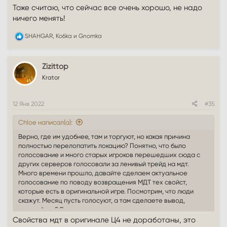
Тоже считаю, что сейчас все очень хорошо, не надо
ничего менять!
Р
SHAHGAR
,
Ko6ka
и
Gnomka
е
а
к
Zizittop
ц
и
Krator
и
:
12 Янв 2022
#35
Chloe написал(а):
Верно, где им удобнее, там и торгуют, но какая причина
полностью перелопатить локацию? Понятно, что было
голосование и много старых игроков перешедших сюда с
других серверов голосовали за ленивый трейд на мдт.
Много времени прошло, давайте сделаем актуальное
голосование по поводу возвращения МДТ тех свойст,
которые есть в оригинальной игре. Посмотрим, что люди
скажут. Месяц пусть голосуют, а там сделаете вывод,
пожалуйста? Рынок рассредоточиться постепенно и во всех
городах будут торговцы, больше лоу шмота будет в лоу
Свойства мдт в оригинале Ц4 не доработаны, это