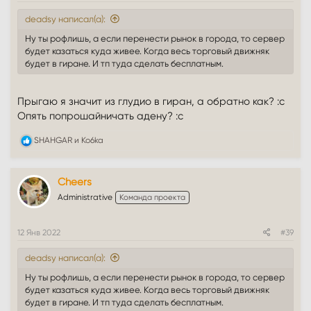
deadsy написал(а):
Ну ты рофлишь, а если перенести рынок в города, то сервер
будет казаться куда живее. Когда весь торговый движняк
будет в гиране. И тп туда сделать бесплатным.
Прыгаю я значит из глудио в гиран, а обратно как? :с
Опять попрошайничать адену? :с
Р
SHAHGAR
и
Ko6ka
е
а
к
Cheers
ц
и
Administrative
Команда проекта
и
:
12 Янв 2022
#39
deadsy написал(а):
Ну ты рофлишь, а если перенести рынок в города, то сервер
будет казаться куда живее. Когда весь торговый движняк
будет в гиране. И тп туда сделать бесплатным.