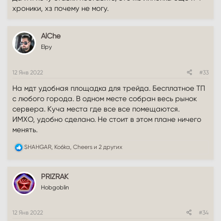
хроники, хз почему не могу.
AlChe
Elpy
12 Янв 2022
#33
На мдт удобная площадка для трейда. Бесплатное ТП
с любого города. В одном месте собран весь рынок
сервера. Куча места где все все помещаются.
ИМХО, удобно сделано. Не стоит в этом плане ничего
менять.
Р
SHAHGAR
,
Ko6ka
,
Cheers
и 2 других
е
а
к
PRIZRAK
ц
и
Hobgoblin
и
:
12 Янв 2022
#34