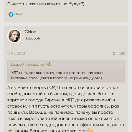
С чего ты взял что качать не будут?)
Р
Newt
е
а
к
Chloe
ц
и
Hobgoblin
и
:
11 Янв 2022
#25
Support написал(а):
МДТ не будет вноситься, так как это торговая зона.
Торговые сообщения в глобале не рекомендуются.
А вы можете вернуть МДТ на место и оставить рынок
свободным, чтоб он был там, где и должен быть - в
торговом городе Гиране. А МДТ для развлечений и
ставок ну и тп пусть останутся, чтобы бафались, раз
привыкли. Вообще, не понимаю, почему вы просто
взяли и вырезали такой канонический аспект из игры,
причем даже не подредактировав функции менеджера
по гонкам. Верните гонки, ставки, мдт