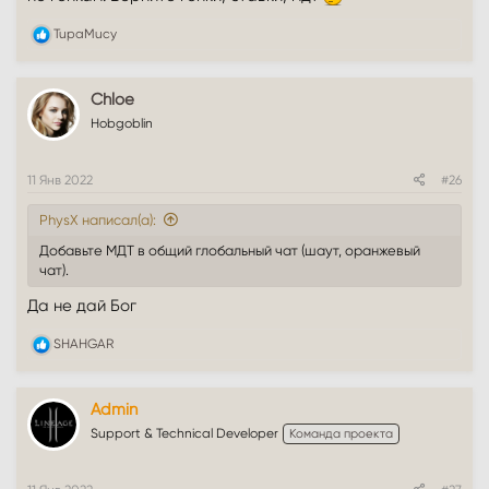
Р
TupaMucy
е
а
к
Chloe
ц
и
Hobgoblin
и
:
11 Янв 2022
#26
PhysX написал(а):
Добавьте МДТ в общий глобальный чат (шаут, оранжевый
чат).
Да не дай Бог
Р
SHAHGAR
е
а
к
Admin
ц
и
Support & Technical Developer
Команда проекта
и
: