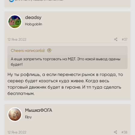
е
а
к
deadsy
ц
и
Hobgoblin
и
:
12 Янв 2022
#37
Cheers написал(а):
А еще запретить торговать на МДТ. Это какой вывод адены
будет!
Ну ты рофлишь, а если перенести рынок в города, то
сервер будет казаться куда живее. Когда весь
торговый движняк будет в гиране. И тп туда сделать
бесплатным.
МышкаФОГА
Elpy
12 Янв 2022
#38