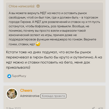
Chloe написал(а):
А вы можете вернуть МДТ на место и оставить рынок
свободным, чтоб он был там, где и должен быть - в торговом
городе Гиране. А МДТ для развлечений и ставок ну и тп пусть
останутся, чтобы бафались, раз привыкли. Вообще, не
понимаю, почему вы просто взяли и вырезали такой
канонический аспект из игры, причем даже не
подредактировав функции менеджера по гонкам. Верните
гонки, ставки, мдт
Кстати тоже на днях подумал, что если бы рынок
перекочевал в гиран было бы круто и аутентично. А на
мдт можно и ставки поставить на бега, меня дак
прикалывало)
Р
TupaMucy
е
а
к
Cheers
ц
и
Administrative
Команда проекта
и
:
11 Янв 2022
#29