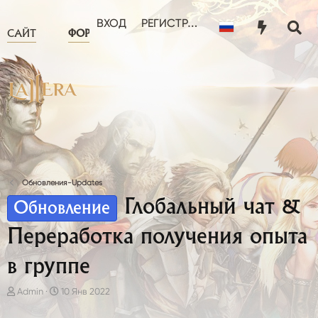
ЧТО НОВОГО?
ПОЛЬЗОВА
ВХОД
РЕГИСТРАЦИЯ
САЙТ
ФОРУМ
Обновления-Updates
Глобальный чат &
Обновление
Переработка получения опыта
в группе
А
Д
Admin
10 Янв 2022
в
а
т
т