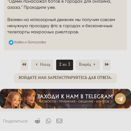
"Одмин понасажал ботов в городах для онлайна,
азаза." Проходили уже.
Взамен на иллюзорный движняк мы получим совсем
ненужную просадку фпс в городах и бесконечные
телепорты макросных риелторов.
Р
Ko6ka
и
Gonzzzalez
е
а
к
ц
Первый
Последний
Назад
2 из 3
Вперёд
и
и
:
ВОЙДИТЕ ИЛИ ЗАРЕГИСТРИРУЙТЕСЬ ДЛЯ ОТВЕТА.
Reddit
WhatsApp
Электронная почта
Поделиться: