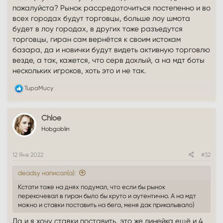
пожалуйста? Рынок рассредоточиться постепенно и во
всех городах будут торговцы, больше лоу шмота
будет в лоу городах, в других тоже разъедутся
торговцы, гиран сам вернётся к своим истокам
базара, да и новички будут видеть активную торговлю
везде, а так, кажется, что серв дохлый, а на мдт боты
нескольких игроков, хоть это и не так.
Р
TupaMucy
е
а
к
Chloe
ц
и
Hobgoblin
и
:
12 Янв 2022
#32
deadsy написал(а):
Кстати тоже на днях подумал, что если бы рынок
перекочевал в гиран было бы круто и аутентично. А на мдт
можно и ставки поставить на бега, меня дак прикалывало)
Да и я хочу ставки поставить, это же линейка ещё и 4