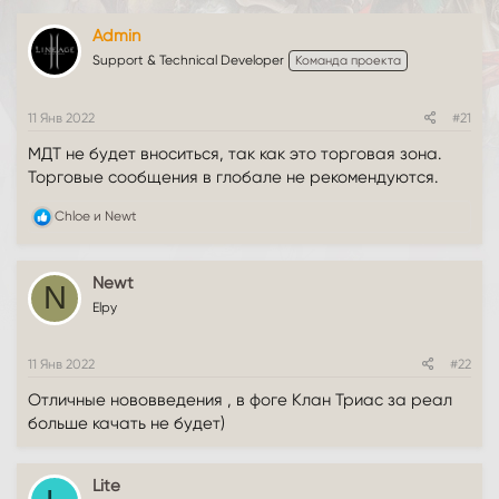
о
а
Admin
р
н
т
а
Support & Technical Developer
Команда проекта
е
ч
м
а
ы
л
11 Янв 2022
#21
а
МДТ не будет вноситься, так как это торговая зона.
Торговые сообщения в глобале не рекомендуются.
Р
Chloe
и
Newt
е
а
к
Newt
ц
N
и
Elpy
и
:
11 Янв 2022
#22
Отличные нововведения , в фоге Клан Триас за реал
больше качать не будет)
Lite