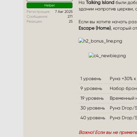
На
Talking Island
были доба
Helper
здании напротив церкви, 
Регистрация
7 Авг 2025
Сообщения
271
Eсли вы хотите начать ра
Реакции
25
Escape (Home)
, который 
1 уровень
Руна +30% к 
9 уровень
Набор брон
19 уровень
Временный н
30 уровень
Руна Drop/Sp
40 уровень
Руна Drop/Sp
Важно! Если вы не примет