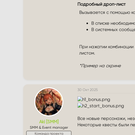
Подробный дроп-лист
Вызывается с помощью ко
В списке необходимо 
В системных сообще
При нажатии комбинации S
листом.
*Пример на скрине
30 Окт 2025
Все новые персонажи, нез
Aki [SMM]
Некоторые квесты были п
SMM & Event manager
Команда проекта