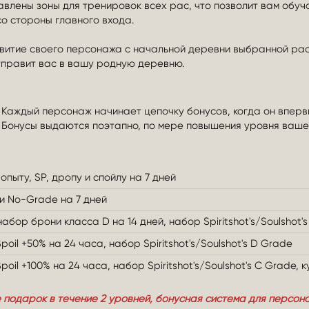
влены зоны для тренировок всех рас, что позволит вам обуч
со стороны главного входа.
звитие своего персонажа с начальной деревни выбранной рас
отправит вас в вашу родную деревню.
Каждый персонаж начинает цепочку бонусов, когда он впервы
Бонусы выдаются поэтапно, по мере повышения уровня ваше
опыту, SP, дропу и спойлу на 7 дней
и No-Grade на 7 дней
абор брони класса D на 14 дней, набор Spiritshot's/Soulshot'
oil +50% на 24 часа, набор Spiritshot's/Soulshot's D Grade
oil +100% на 24 часа, набор Spiritshot's/Soulshot's C Grade,
е подарок в течение 2 уровней, бонусная система для персон