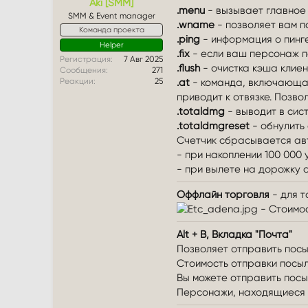
Aki [SMM]
.menu
- вызывает главное
SMM & Event manager
.wname
- позволяет вам п
Команда проекта
.ping
- информация о пинг
Helper
.fix
- если ваш персонаж п
Регистрация
7 Авг 2025
.flush
- очистка кэша клиен
Сообщения
271
.at
- команда, включающая
Реакции
25
приводит к отвязке. Позв
.totaldmg
- выводит в сис
.totaldmgreset
- обнулить
Счетчик сбрасывается ав
- при накоплении 100 000
- при вылете на дорожку 
Оффлайн торговля
- для т
- Стоимос
Alt + B, Вкладка "Почта"
Позволяет отправить посы
Стоимость отправки посыл
Вы можете отправить посыл
Персонажи, находящиеся в