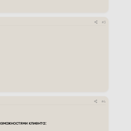
#3
#4
озможностями клиента: