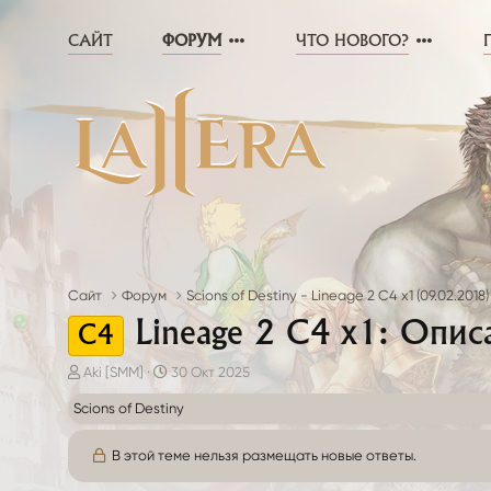
САЙТ
ФОРУМ
ЧТО НОВОГО?
Сайт
Форум
Scions of Destiny - Lineage 2 C4 x1 (09.02.2018)
Lineage 2 C4 х1: Опис
C4
А
Д
Aki [SMM]
30 Окт 2025
в
а
Scions of Destiny
т
т
о
а
р
н
В этой теме нельзя размещать новые ответы.
т
а
е
ч