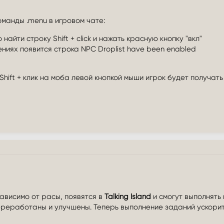
манды .menu в игровом чате:
найти строку Shift + click и нажать красную кнопку "вкл"
ниях появится строка NPC Droplist have been enabled
hift + клик на моба левой кнопкой мыши игрок будет получат
ависимо от расы, появятся в
Talking Island
и смогут выполнять
ереработаны и улучшены. Теперь выполнение заданий ускори