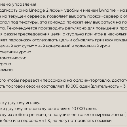
 меню управления
одписать окно Lineage 2 любым удобным именем (.wname + на
е на текущем сервере, позволяет выбрать прокси-сервер с о
опал под текстуры, эта команда поможет ему выбраться на по
та. Рекомендуется производить регулярно для повышения про
 режим преследования цели, актуальна при игре в нескольких
оляет персонажу отслеживать цель и обновлять привязку кажды
темный чат суммарный нанесенный и полученный урон
 счетчики урона
томатически:
 урона
олимпа
ого чтобы перевести персонажа на офлайн-торговлю, достато
ть торговой сессии составляет 10 000 аден (длительность - 3 
лку другому игроку.
ки другому персонажу составляет 10 000 аден.
ку из любого региона, а получить ее только в мирных зонах (
 бою или персонажи ПК, не могут отправлять посылки.