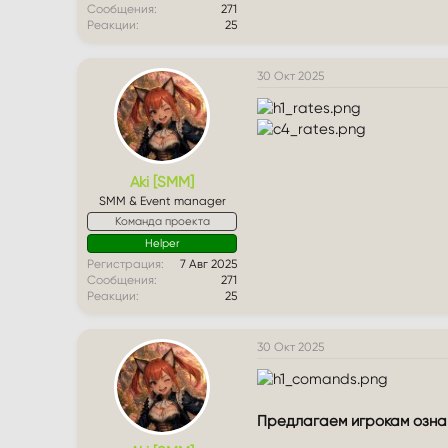
Сообщения
271
Реакции
25
30 Окт 2025
Aki [SMM]
SMM & Event manager
Команда проекта
Helper
Регистрация
7 Авг 2025
Сообщения
271
Реакции
25
30 Окт 2025
Предлагаем игрокам ознак