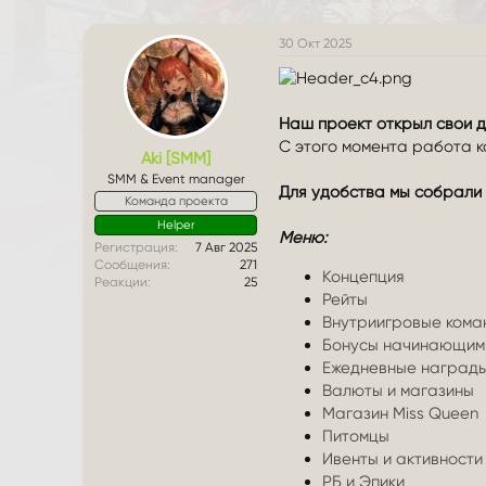
м
а
ы
л
30 Окт 2025
а
Наш проект открыл свои д
С этого момента работа к
Aki [SMM]
SMM & Event manager
Для удобства мы собрали 
Команда проекта
Helper
Меню:
Регистрация
7 Авг 2025
Сообщения
271
Концепция
Реакции
25
Рейты
Внутриигровые кома
Бонусы начинающим
Ежедневные награды
Валюты и магазины
Магазин Miss Queen
Питомцы
Ивенты и активности
РБ и Эпики