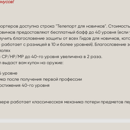
нусов!
портеров доступна строка "Телепорт для новичков". Стоимость
новичков предоставляют бесплатный бафф до 40 уровня (если 
лучить благословение защиты от всех Гидов для новичков, ко
 работает с разницей в 10 и более уровней). Благословение 
полях
 CP/HP/MP до 40-го уровня увеличена в 2 раза.
n выдаст вам купон на оружие:
6 уровне
ика после получения первой профессии
остижения 40-го уровня
ере работает классичесская механика потери предметов пе