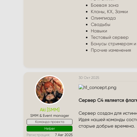
Боевая зона
Кланы, КХ, Замки
Олимпиада
Свадьбы
Навыки
Тестовый сервер
Бонусы стримерам и
Прочие изменения
30 Окт 2025
Сервер C4 является флагм
Aki [SMM]
Сервер создан для истинн
SMM & Event manager
Идея нашей команды состо
Команда проекта
старые добрые времена.
Helper
Регистрация
7 Авг 2025