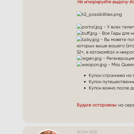
Не игнорируйте выдачу бо
- У всех теле
- Все Гиды для 
- Вы можете по
которых выше вашего (это
52+, в катакомбах и некро
- Регенерация
- Miss Quee
Купон странника на 
Купон путешественн
Купон воина после д
Будьте осторожны:
на серв
30 Окт 2025