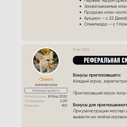
Первые Территориаль
Захватываемые клан
Продажа клан-холло
Аукцион — с 22 Декаб
Олимпиада — с 1 Ноя
8 Авг 2025
Бонусы пригласившего:
Cheers
Каждый игрок, зарегистр
Administrative
Команда проекта
Пригласивший игрок получ
Регистрация
8 Мар 2020
Сообщения
2 251
Бонусы для приглашенного
Реакции
801
При регистрации мастер а
вывести на любой игровой