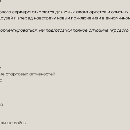
ового сервера откроются для юных авантюристов и опытных в
друзей и вперед навстречу новым приключениям в динамично
ориентироваться, мы подготовили полное описание игрового м
а
ие стартовых активностей
ма
ий
льные войны