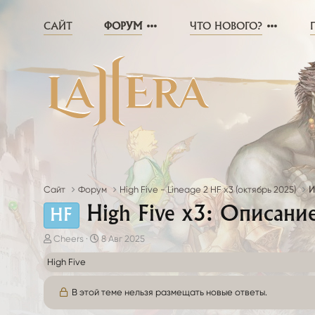
САЙТ
ФОРУМ
ЧТО НОВОГО?
Сайт
Форум
High Five - Lineage 2 HF x3 (октябрь 2025)
И
High Five x3: Описани
HF
А
Д
Cheers
8 Авг 2025
в
а
High Five
т
т
о
а
р
н
В этой теме нельзя размещать новые ответы.
т
а
е
ч