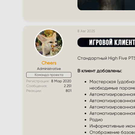
8 Авг 2025
Стандартный High Five PT
Cheers
Administrative
В клиент добавлены:
Команда проекта
Регистрация
8 Мар 2020
Мастерская (удобная
Сообщения
2 251
необходимые парам
Реакции
801
Автоматизированная
Автоматизированная
Автоматизированная
Автоматизированная
Радио
Информативные икон
Отображение базово