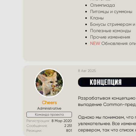
Олимпиада
Питомцы и суммоны
Кланы
Бонусы стримерам и
Полезные команды
Прочие изменения
NEW
Обновления оп
8 Авг 2025
Разрабатывая концепцию н
Cheers
выпадение Common-предме
Administrative
Команда проекта
Однако мы понимаем, что 
Регистрация
8 Мар 2020
увлекательнее. Все измен
Сообщения
2 251
сервером, так что список
Реакции
801