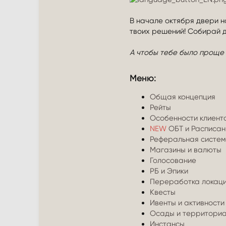
В начале октября двери н
твоих решений! Собирай 
А чтобы тебе было проще 
Меню:​
Общая концепция
Рейты
Особенности клиент
NEW
ОБТ и Расписан
Реферальная систе
Магазины и валюты
Голосование
РБ и Эпики
Переработка локац
Квесты
Ивенты и активности
Осады и территориа
Инстансы