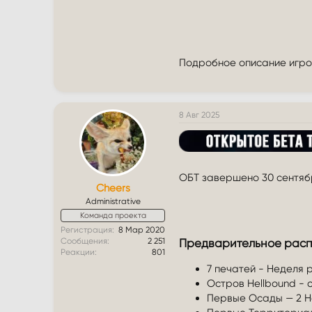
Подробное описание игров
8 Авг 2025
ОБТ завершено 30 сентяб
Cheers
Administrative
Команда проекта
Регистрация
8 Мар 2020
Предварительное распи
Сообщения
2 251
Реакции
801
7 печатей - Неделя 
Остров Hellbound - с
Первые Осады — 2 Ноя