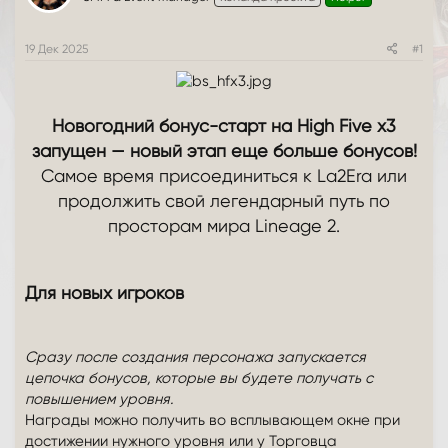
т
а
е
ч
м
а
19 Дек 2025
#1
ы
л
а
Новогодний бонус-старт на High Five x3
запущен — новый этап еще больше бонусов!
Cамое время присоединиться к La2Era или
продолжить свой легендарный путь по
просторам мира Lineage 2.
Для новых игроков
Сразу после создания персонажа запускается
цепочка бонусов, которые вы будете получать с
повышением уровня.
Награды можно получить во всплывающем окне при
достижении нужного уровня или у Торговца