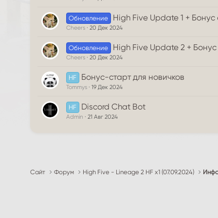
High Five Update 1 + Бонус
Обновление
Cheers
20 Дек 2024
High Five Update 2 + Бонус
Обновление
Cheers
20 Дек 2024
Бонус-старт для новичков
HF
Tommys
19 Дек 2024
Discord Chat Bot
HF
Admin
21 Авг 2024
Сайт
Форум
High Five - Lineage 2 HF x1 (07.09.2024)
Инфо