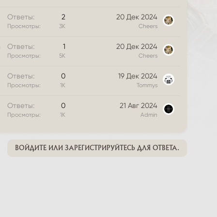
Ответы
2
20 Дек 2024
Просмотры
3К
Cheers
З
Ответы
1
20 Дек 2024
а
Просмотры
5К
Cheers
к
Ответы
0
19 Дек 2024
р
Просмотры
1К
Tommys
ы
т
Ответы
0
21 Авг 2024
а
Просмотры
1К
Admin
ВОЙДИТЕ ИЛИ ЗАРЕГИСТРИРУЙТЕСЬ ДЛЯ ОТВЕТА.